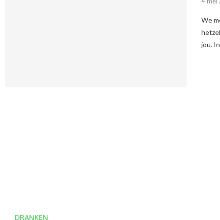
4 mei
We mo
hetzel
jou. I
DRANKEN