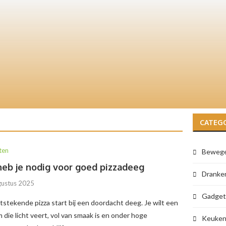
aans buffet bestellen: de perfecte keuz
elke gelegenheid
CATEG
ten
Beweg
heb je nodig voor goed pizzadeeg
Dranke
gustus 2025
Gadget
tstekende pizza start bij een doordacht deeg. Je wilt een
die licht veert, vol van smaak is en onder hoge
Keuken