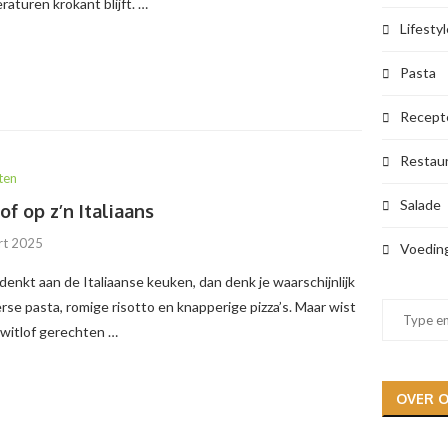
aturen krokant blijft. …
Lifestyl
Pasta
Recept
Restau
ten
Salade
of op z’n Italiaans
rt 2025
Voedin
 denkt aan de Italiaanse keuken, dan denk je waarschijnlijk
rse pasta, romige risotto en knapperige pizza’s. Maar wist
 witlof gerechten …
OVER 