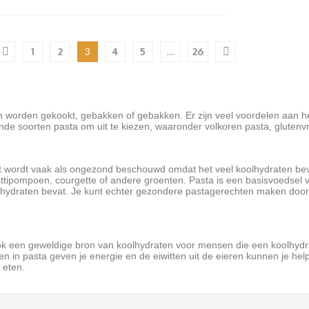
1
2
3
4
5
…
26
n worden gekookt, gebakken of gebakken. Er zijn veel voordelen aan he
lende soorten pasta om uit te kiezen, waaronder volkoren pasta, glutenvr
et wordt vaak als ongezond beschouwd omdat het veel koolhydraten be
ipompoen, courgette of andere groenten. Pasta is een basisvoedsel 
lhydraten bevat. Je kunt echter gezondere pastagerechten maken door
ook een geweldige bron van koolhydraten voor mensen die een koolhydra
 in pasta geven je energie en de eiwitten uit de eieren kunnen je helpe
 eten.