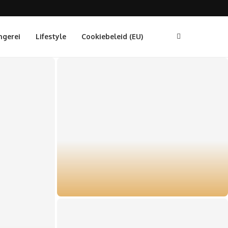
ngerei
Lifestyle
Cookiebeleid (EU)
Brandend maagzuur: je bent niet de
enige