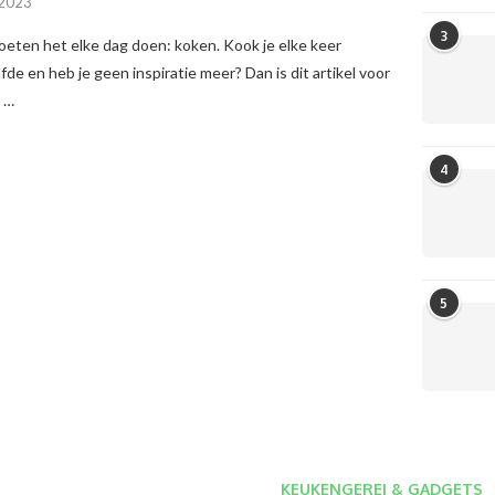
 2023
3
eten het elke dag doen: koken. Kook je elke keer
fde en heb je geen inspiratie meer? Dan is dit artikel voor
n …
4
5
KEUKENGEREI & GADGETS