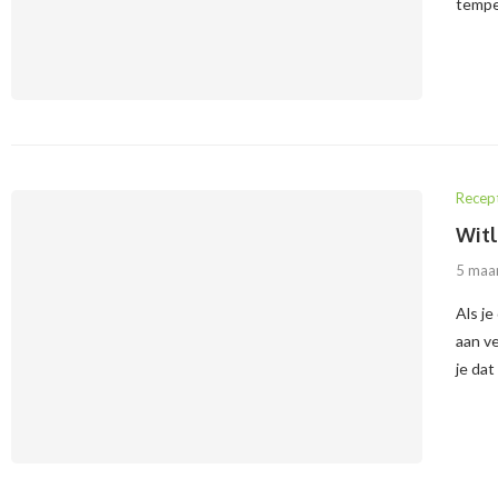
temper
Recep
Witl
5 maa
Als je
aan ve
je dat