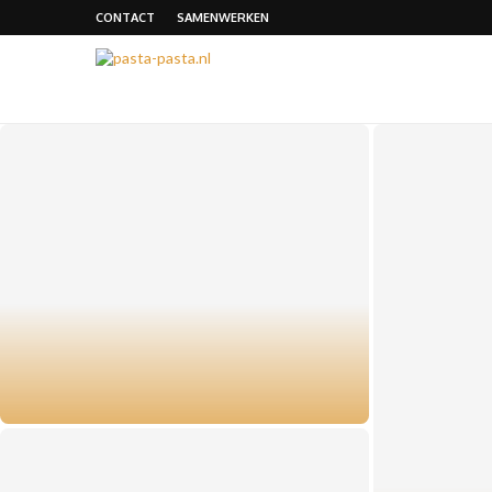
CONTACT
SAMENWERKEN
Twee whiskymerken met een eigen
karakter en smaak