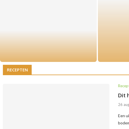
Itali
Lumineux huren: tent of
binnenlocatie bij kans op regen?
RECEPTEN
Recep
Dit 
26 au
Een ui
bodem 