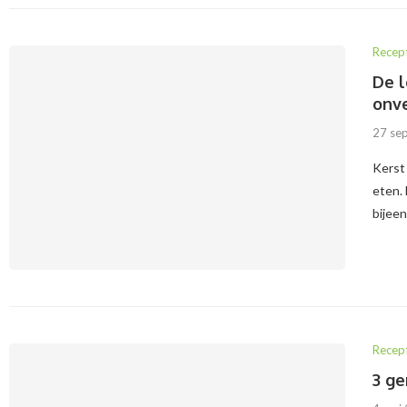
Recep
De l
onve
27 se
Kerst 
eten.
bijee
Recep
3 ge