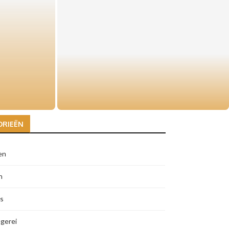
e voor
Châteauneuf-du-Pape en pasta:
verrassende Franse wijnen bij
Italiaanse gerechten
ORIEËN
en
n
s
gerei