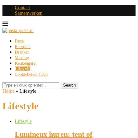
Contact
Samenwerken
Pasta
Recepten
Dranken
Voeding
Keukengerei
Lifestyle
Cookiebeleid (EU)
Search
Home
»
Lifestyle
Lifestyle
Lifestyle
Lumineux huren: tent of