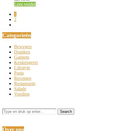
Lees verder
1
2
Categorieën
Bewegen
Dranken
Gadgets
Keukengerei
Lifestyle
Pasta
Recepten
Restaurants
Salade
Voeding
Over ons