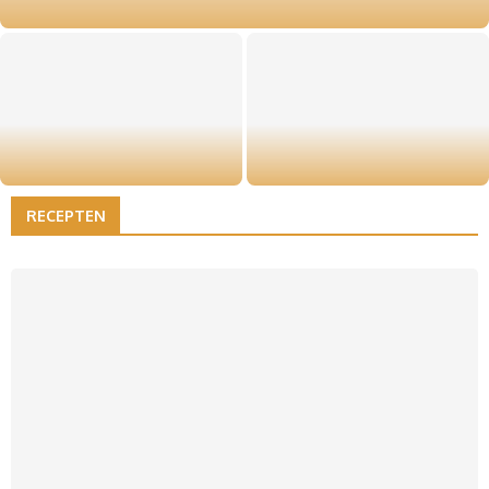
gelegenheid
Châteauneuf-du-Pape en pasta:
Brandend maagzuur: je bent niet
verrassende Franse wijnen bij
de enige
Italiaanse gerechten
RECEPTEN