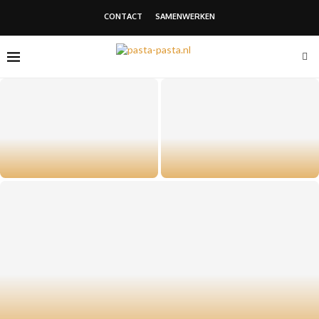
CONTACT
SAMENWERKEN
Twee whiskymerken met een
Lumineux huren: tent of
eigen karakter en smaak
binnenlocatie bij kans op regen?
Italiaans buffet bestellen: de perfecte keuze voor elke