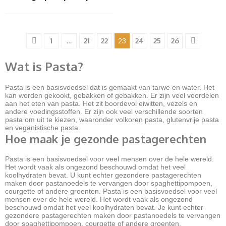
1
…
21
22
23
24
25
26
Wat is Pasta?
Pasta is een basisvoedsel dat is gemaakt van tarwe en water. Het
kan worden gekookt, gebakken of gebakken. Er zijn veel voordelen
aan het eten van pasta. Het zit boordevol eiwitten, vezels en
andere voedingsstoffen. Er zijn ook veel verschillende soorten
pasta om uit te kiezen, waaronder volkoren pasta, glutenvrije pasta
en veganistische pasta.
Hoe maak je gezonde pastagerechten
Pasta is een basisvoedsel voor veel mensen over de hele wereld.
Het wordt vaak als ongezond beschouwd omdat het veel
koolhydraten bevat. U kunt echter gezondere pastagerechten
maken door pastanoedels te vervangen door spaghettipompoen,
courgette of andere groenten. Pasta is een basisvoedsel voor veel
mensen over de hele wereld. Het wordt vaak als ongezond
beschouwd omdat het veel koolhydraten bevat. Je kunt echter
gezondere pastagerechten maken door pastanoedels te vervangen
door spaghettipompoen, courgette of andere groenten.