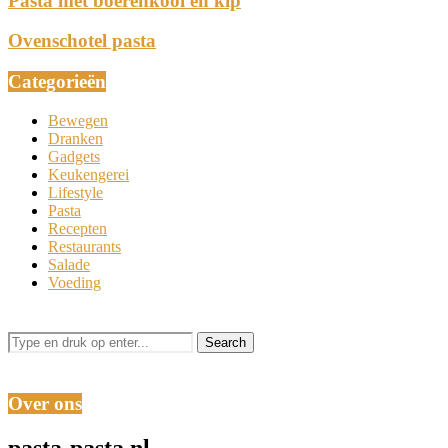
Pasta met boerenkool en kip
Ovenschotel pasta
Categorieën
Bewegen
Dranken
Gadgets
Keukengerei
Lifestyle
Pasta
Recepten
Restaurants
Salade
Voeding
Over ons
pasta-pasta.nl