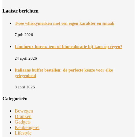
Laatste berichten
Twee whiskymerken met een eigen karakter en smaak
7 juli 2026
Lumineux huren: tent of binnenlocatie bij kans op regen?
24 april 2026
Italiaans buffet bestellen: de perfecte keuze voor elke
gelegenheid
8 april 2026
Categorieën
Bewegen
Dranken
Gadgets
Keukengerei
Lifestyle