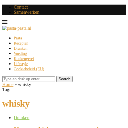
Contact
Samenwerken
Pasta
Recepten
Dranken
Voeding
Keukengerei
Lifestyle
Cookiebeleid (EU)
Search
Home
»
whisky
Tag:
whisky
Dranken