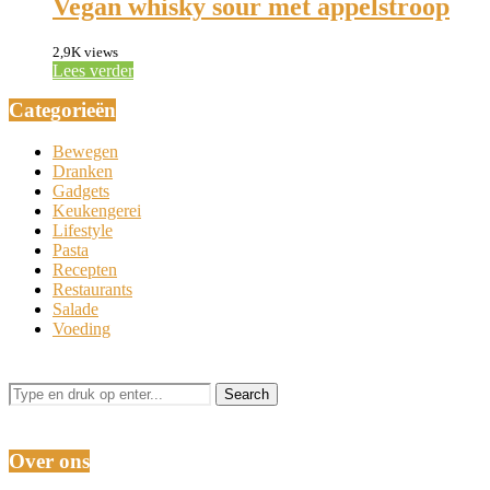
Vegan whisky sour met appelstroop
2,9K views
Lees verder
Categorieën
Bewegen
Dranken
Gadgets
Keukengerei
Lifestyle
Pasta
Recepten
Restaurants
Salade
Voeding
Over ons