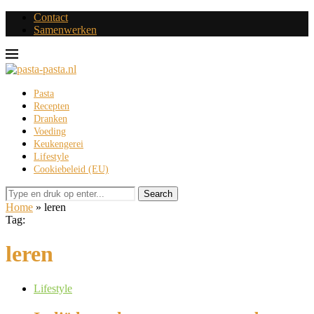
Contact
Samenwerken
Pasta
Recepten
Dranken
Voeding
Keukengerei
Lifestyle
Cookiebeleid (EU)
Search
Home
»
leren
Tag:
leren
Lifestyle