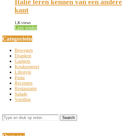
Italië leren kennen van een andere
kant
1,K views
Lees verder
Categorieën
Bewegen
Dranken
Gadgets
Keukengerei
Lifestyle
Pasta
Recepten
Restaurants
Salade
Voeding