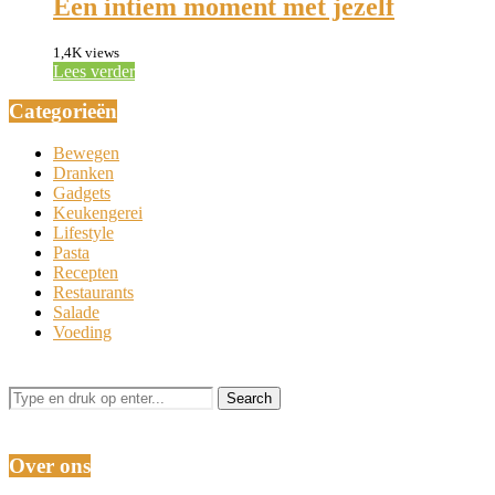
Een intiem moment met jezelf
1,4K views
Lees verder
Categorieën
Bewegen
Dranken
Gadgets
Keukengerei
Lifestyle
Pasta
Recepten
Restaurants
Salade
Voeding
Over ons