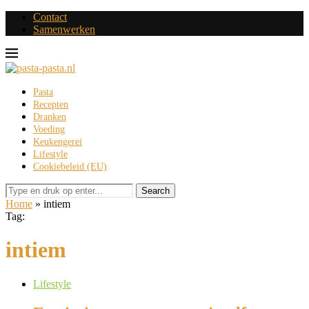
Contact
Samenwerken
Pasta
Recepten
Dranken
Voeding
Keukengerei
Lifestyle
Cookiebeleid (EU)
Search
Home
»
intiem
Tag:
intiem
Lifestyle