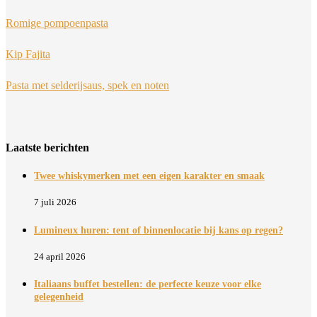
Romige pompoenpasta
Kip Fajita
Pasta met selderijsaus, spek en noten
Laatste berichten
Twee whiskymerken met een eigen karakter en smaak
7 juli 2026
Lumineux huren: tent of binnenlocatie bij kans op regen?
24 april 2026
Italiaans buffet bestellen: de perfecte keuze voor elke
gelegenheid