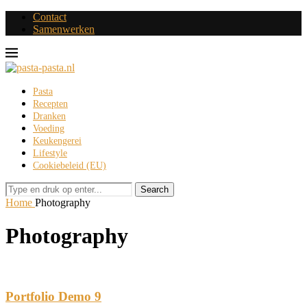
Contact
Samenwerken
Pasta
Recepten
Dranken
Voeding
Keukengerei
Lifestyle
Cookiebeleid (EU)
Search
Home
Photography
Photography
Portfolio Demo 9